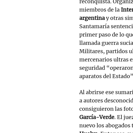
reconquista. Organi
miembros de la
Inte
argentina
y otras si
Santamaría sentenció
primer paso de lo qu
llamada guerra sucia
Militares, partidos u
mercenarios ultras e
seguridad “operaron
aparatos del Estado”
Al abrirse ese sumari
a autores desconocid
consiguieron las fot
García-Verde
. El ju
nuevo los abogados t