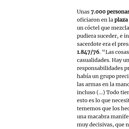
Unas
7.000 persona
oficiaron en la
plaza
un cóctel que mezcla
pudiera suceder, e i
sacerdote era el pres
1.847/76
. “Las cosa
casualidades. Hay un
responsabilidades p
había un grupo preci
las armas en la man
incluso (…) Todo ti
esto es lo que necesi
tememos que los he
una macabra manifes
muy decisivas, que no