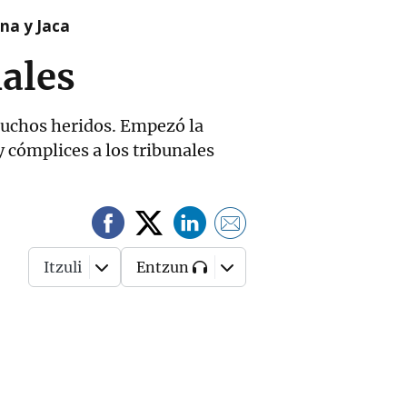
na y Jaca
nales
muchos heridos. Empezó la
y cómplices a los tribunales
Itzuli
Entzun