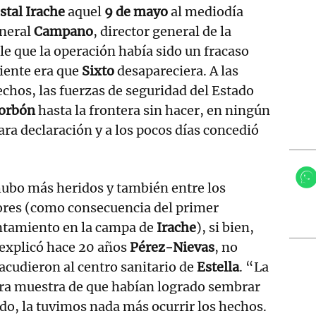
stal Irache
aquel
9 de mayo
al mediodía
eneral
Campano
, director general de la
rle que la operación había sido un fracaso
niente era que
Sixto
desapareciera. A las
echos, las fuerzas de seguridad del Estado
Borbón
hasta la frontera sin hacer, en ningún
a declaración y a los pocos días concedió
ubo más heridos y también entre los
ores (como consecuencia del primer
ntamiento en la campa de
Irache
), si bien,
explicó hace 20 años
Pérez-Nievas
, no
acudieron al centro sanitario de
Estella
. “La
ra muestra de que habían logrado sembrar
do, la tuvimos nada más ocurrir los hechos.