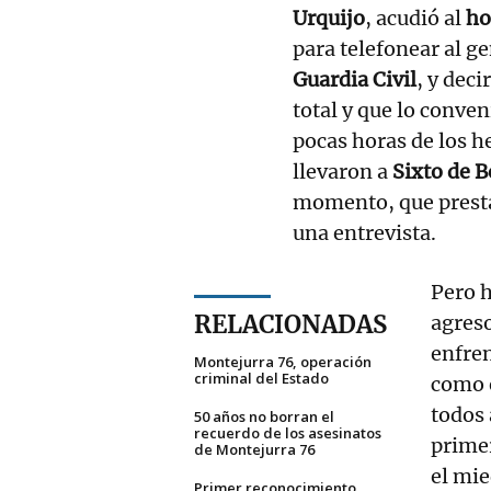
Urquijo
, acudió al
ho
para telefonear al g
Guardia Civil
, y deci
total y que lo conve
pocas horas de los h
llevaron a
Sixto de 
momento, que prestar
una entrevista.
Pero h
RELACIONADAS
agres
enfre
Montejurra 76, operación
criminal del Estado
como 
todos 
50 años no borran el
recuerdo de los asesinatos
prime
de Montejurra 76
el mie
Primer reconocimiento