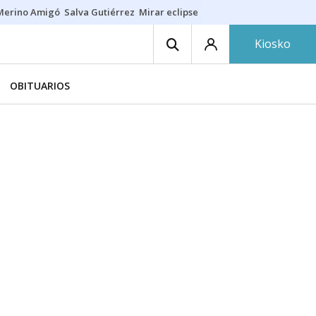
Merino Amigó
Salva Gutiérrez
Mirar eclipse
Iraola-Víctor
Ángel Eche
Kiosko
OBITUARIOS