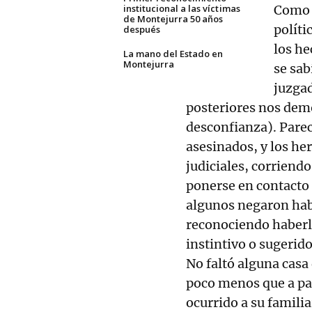
institucional a las víct imas
Como n
de Montejurra 50 años
políti
después
los he
La mano del Estado en
Montejurra
se sab
juzga
posteriores nos dem
desconfianza). Parec
asesinados, y los he
judiciales, corriendo
ponerse en contacto 
algunos negaron hab
reconociendo haberl
instintivo o sugerido
No faltó alguna casa
poco menos que a pa
ocurrido a su familia