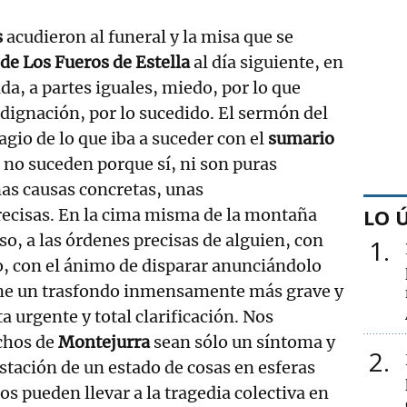
s
acudieron al funeral y la misa que se
 de Los Fueros de Estella
al día siguiente, en
da, a partes iguales, miedo, por lo que
ndignación, por lo sucedido. El sermón del
agio de lo que iba a suceder con el
sumario
s no suceden porque sí, ni son puras
as causas concretas, unas
LO 
recisas. En la cima misma de la montaña
so, a las órdenes precisas de alguien, con
1
o, con el ánimo de disparar anunciándolo
ene un trasfondo inmensamente más grave y
ta urgente y total clarificación. Nos
chos de
Montejurra
sean sólo un síntoma y
2
tación de un estado de cosas en esferas
s pueden llevar a la tragedia colectiva en