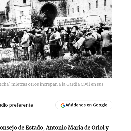
echa) mietras otros increpan a la Gardia Civil en sus
dio preferente
Añádenos en Google
onsejo de Estado
,
Antonio María de Oriol y