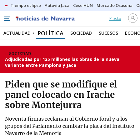
Tiempo eclipse
Autovía Jaca
Cese HUN
Mercado Osasuna
O
Kiosko
POLÍTICA
ACTUALIDAD
SOCIEDAD
SUCESOS
ECONO
SOCIEDAD
Adjudicadas por 135 millones las obras de la nueva
variante entre Pamplona y Jaca
Piden que se modifique el
panel colocado en Irache
sobre Montejurra
Noventa firmas reclaman al Gobierno foral y a los
grupos del Parlamento cambiar la placa del Instituto
Navarro de la Memoria