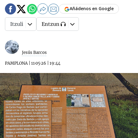
Añádenos en Google
Itzuli
Entzun
Jesús Barcos
PAMPLONA
|
11·05·26
|
19:44