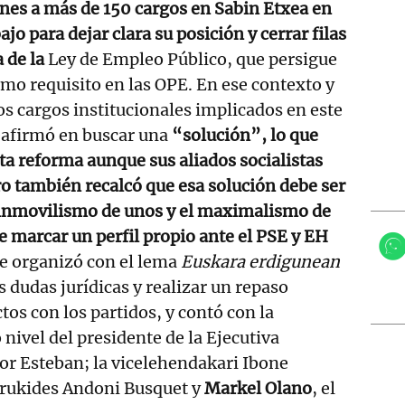
unes a más de 150 cargos en Sabin Etxea en
jo para dejar clara su posición y cerrar filas
a de la
Ley de Empleo Público, que persigue
mo requisito en las OPE. En ese contexto y
os cargos institucionales implicados en este
eafirmó en buscar una
“solución”, lo que
sta reforma aunque sus aliados socialistas
o también recalcó que esa solución debe ser
l inmovilismo de unos y el maximalismo de
e marcar un perfil propio ante el PSE y EH
se organizó con el lema
Euskara erdigunean
s dudas jurídicas y realizar un repaso
ctos con los partidos, y contó con la
nivel del presidente de la Ejecutiva
itor Esteban; la vicelehendakari Ibone
urukides Andoni Busquet y
Markel Olano
, el