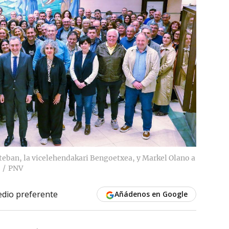
steban, la vicelehendakari Bengoetxea, y Markel Olano a
PNV
dio preferente
Añádenos en Google