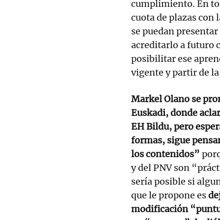
cumplimiento. En to
cuota de plazas con l
se puedan presentar
acreditarlo a futuro
posibilitar ese apre
vigente y partir de l
Markel Olano se pron
Euskadi, donde aclar
EH Bildu, pero esper
formas, sigue pensa
los contenidos”
porq
y del PNV son “práct
sería posible si alg
que le propone es
de
modificación “puntua