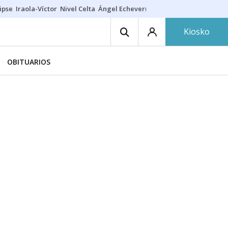
ipse
Iraola-Víctor
Nivel Celta
Ángel Echeverría
Obituario Ángel
Kiosko
OBITUARIOS