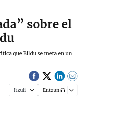
ada” sobre el
ldu
ritica que Bildu se meta en un
Itzuli
Entzun