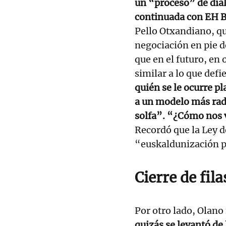
un “proceso” de diá
continuada con EH B
Pello Otxandiano, qu
negociación en pie d
que en el futuro, en
similar a lo que def
quién se le ocurre pl
a un modelo más rad
solfa”. “¿Cómo nos 
Recordó que la Ley d
“euskaldunización pr
Cierre de fil
Por otro lado, Olano
quizás se levantó d