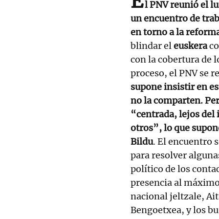
E
l PNV reunió el l
un encuentro de traba
en torno a la reform
blindar el
euskera
co
con la cobertura de l
proceso, el PNV se r
supone insistir en e
no la comparten. Per
“centrada, lejos de
otros”, lo que supon
Bildu
. El encuentro 
para resolver alguna
político de los conta
presencia al máximo 
nacional jeltzale, A
Bengoetxea, y los b