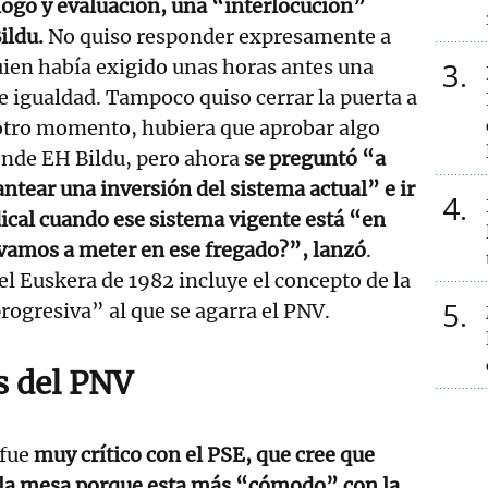
logo y evaluación, una “interlocución”
ildu.
No quiso responder expresamente a
ien había exigido unas horas antes una
3
e igualdad. Tampoco quiso cerrar la puerta a
 otro momento, hubiera que aprobar algo
iende EH Bildu, pero ahora
se preguntó “a
antear una inversión del sistema actual” e ir
4
ical cuando ese sistema vigente está “en
vamos a meter en ese fregado?”, lanzó
.
el Euskera de 1982 incluye el concepto de la
5
ogresiva” al que se agarra el PNV.
as del PNV
 fue
muy crítico con el PSE, que cree que
e la mesa porque esta más “cómodo” con la