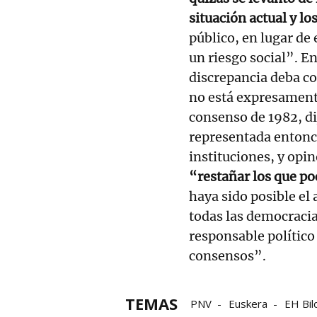
situación actual y lo
público, en lugar de
un riesgo social”. En
discrepancia deba co
no está expresament
consenso de 1982, dij
representada entonce
instituciones, y opi
“restañar los que po
haya sido posible el
todas las democracias
responsable polític
consensos”.
TEMAS
PNV
Euskera
EH Bil