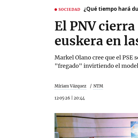
¿Qué tiempo hará dur
SOCIEDAD
El PNV cierra
euskera en la
Markel Olano cree que el PSE se
"fregado" invirtiendo el model
Míriam Vázquez
NTM
12·05·26
|
20:44