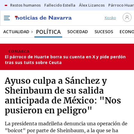
Restos humanos
Fallecido Estella
Álex Lizancos
Párroco Huar
Kiosko
POLÍTICA
ACTUALIDAD
SOCIEDAD
SUCESOS
ECONO
COMARCA
El párroco de Huarte borra su cuenta en X y pide perdón
tras sus tuits sobre Ceuta
Ayuso culpa a Sánchez y
Sheinbaum de su salida
anticipada de México: "Nos
pusieron en peligro"
La presidenta madrileña denuncia una operación de
"boicot" por parte de Sheinbaum, a la que se ha