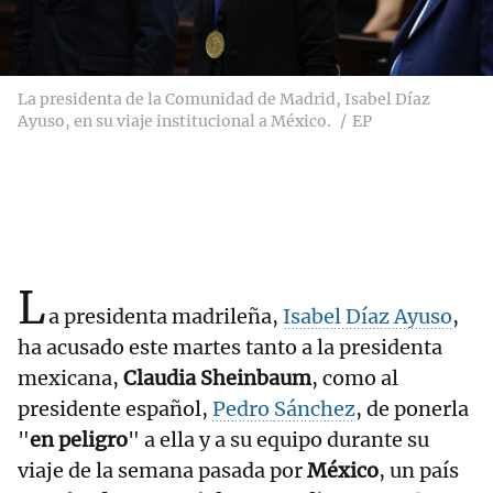
La presidenta de la Comunidad de Madrid, Isabel Díaz
Ayuso, en su viaje institucional a México.
EP
L
a presidenta madrileña,
Isabel Díaz Ayuso
,
ha acusado este martes tanto a la presidenta
mexicana,
Claudia Sheinbaum
, como al
presidente español,
Pedro Sánchez
, de ponerla
"
en peligro
" a ella y a su equipo durante su
viaje de la semana pasada por
México
, un país