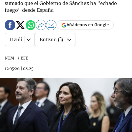
sumado que el Gobierno de Sánchez ha "echado
fuego" desde España
Añádenos en Google
Itzuli
Entzun
NTM
EFE
12·05·26
|
08:25