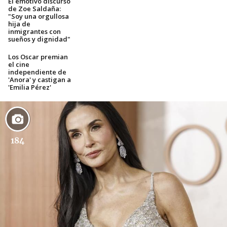
El emotivo discurso
de Zoe Saldaña:
"Soy una orgullosa
hija de
inmigrantes con
sueños y dignidad"
Los Oscar premian
el cine
independiente de
'Anora' y castigan a
'Emilia Pérez'
184