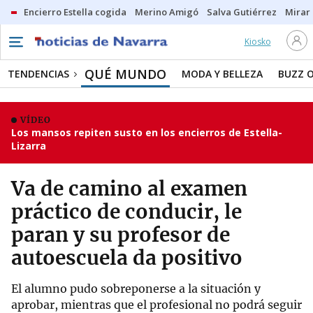
Encierro Estella cogida
Merino Amigó
Salva Gutiérrez
Mirar 
Kiosko
QUÉ MUNDO
TENDENCIAS
MODA Y BELLEZA
BUZZ 
VÍDEO
Los mansos repiten susto en los encierros de Estella-
Lizarra
Va de camino al examen
práctico de conducir, le
paran y su profesor de
autoescuela da positivo
El alumno pudo sobreponerse a la situación y
aprobar, mientras que el profesional no podrá seguir