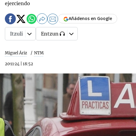
ejerciendo
Añádenos en Google
Itzuli
Entzun
Miguel Áriz
NTM
20·11·24
|
18:52