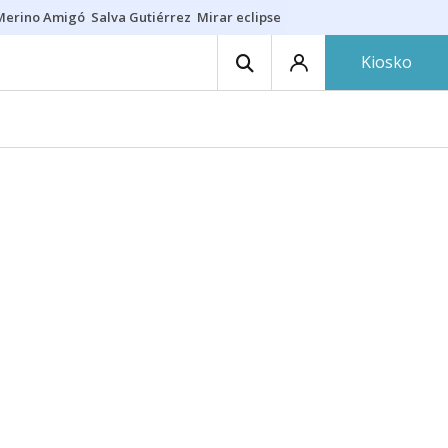
Merino Amigó
Salva Gutiérrez
Mirar eclipse
Iraola-Víctor
Ángel Eche
Kiosko