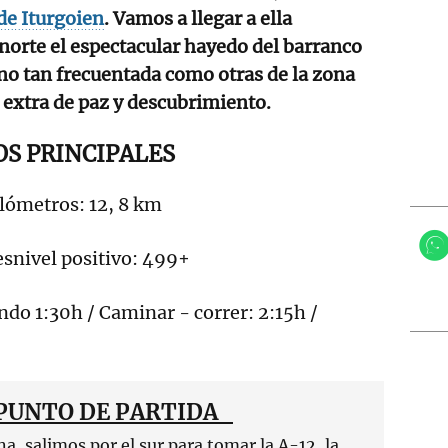
de Iturgoien
. Vamos a llegar a ella
 norte el espectacular hayedo del barranco
 no tan frecuentada como otras de la zona
 extra de paz y descubrimiento.
S PRINCIPALES
ómetros: 12, 8 km
nivel positivo: 499+
do 1:30h / Caminar - correr: 2:15h /
PUNTO DE PARTIDA
salimos por el sur para tomar la A-12, la