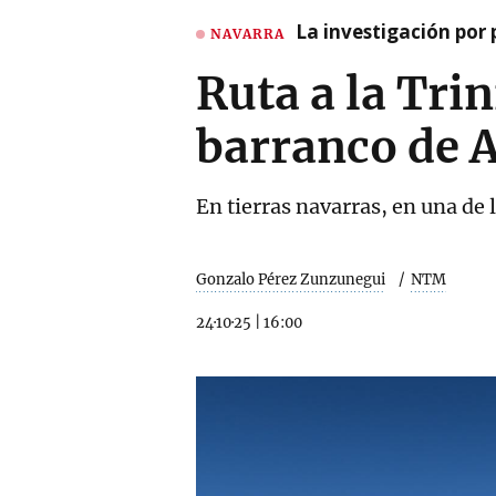
La investigación por 
NAVARRA
Ruta a la Tri
barranco de A
En tierras navarras, en una de 
Gonzalo Pérez Zunzunegui
NTM
24·10·25
|
16:00