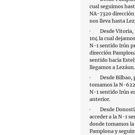
cual seguimos hast
NA-7320 dirección 
nos lleva hasta Le
· Desde Vitoria, 
104 la cual dejamo
N-1 sentido Irún p
dirección Pamplona
sentido hacia Estel
llegamos a Lezáun.
· Desde Bilbao, p
tomamos la N-622 h
N-1 sentido Irún en
anterior.
· Desde Donostia s
acceder a la N-1 s
donde tomamos la s
Pamplona y seguimo