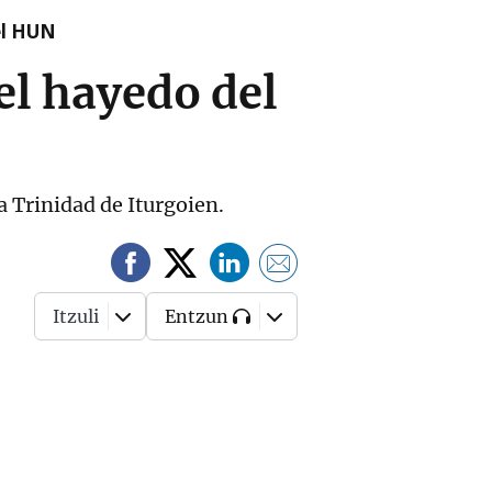
el HUN
 el hayedo del
a Trinidad de Iturgoien.
Itzuli
Entzun