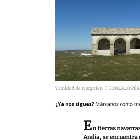
Trinidad de Iturgoien
GONZALO PÉR
¿Ya nos sigues?
Márcanos como me
E
n tierras navarra
Andia, se encuentra 