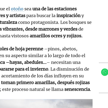
que el
otoño
sea
una de las estaciones
es y artistas
para buscar la
inspiración
y
turaleza
como protagonista. Los bosques se
s vibrantes, desde marrones y verdes
de
hasta vistosos
amarillos ocres y rojizos.
oles de hoja perenne
–pinos, abetos,
n su aspecto similar a lo largo de todo el
uca –hayas, abedules...
– necesitan una
ararse para el invierno
. La disminución de
l acortamiento de los días influyen en su
e tornan primero amarillas, después rojizas
; este proceso natural se llama
senescencia
.