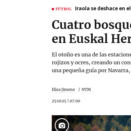
Iraola se deshace en e
FÚTBOL
Cuatro bosque
en Euskal Her
El otoño es una de las estacion
rojizos y ocres, creando un con
una pequeña guía por Navarra,
Elisa Jimeno
NTM
25·10·25
|
07:00