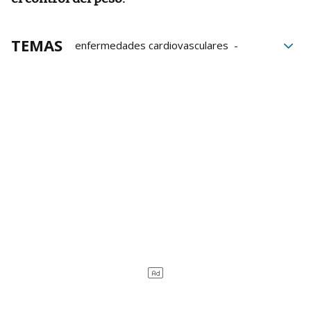
TEMAS
enfermedades cardiovasculares
enfermedades
Salud
Alimentos
personas mayores