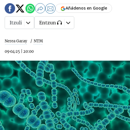
Añádenos en Google
Itzuli
Entzun
Nerea Garay
NTM
09·04·25
|
20:00