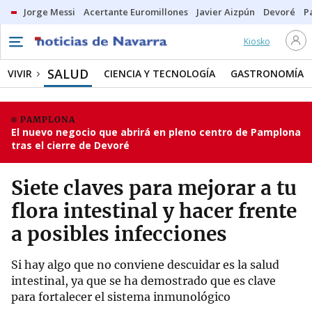
Jorge Messi
Acertante Euromillones
Javier Aizpún
Devoré
P
Kiosko
SALUD
VIVIR
CIENCIA Y TECNOLOGÍA
GASTRONOMÍA
PAMPLONA
El nuevo negocio que abrirá en pleno centro de Pamplona
tras el cierre de Devoré
Siete claves para mejorar a tu
flora intestinal y hacer frente
a posibles infecciones
Si hay algo que no conviene descuidar es la salud
intestinal, ya que se ha demostrado que es clave
para fortalecer el sistema inmunológico