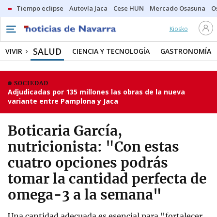
Tiempo eclipse
Autovía Jaca
Cese HUN
Mercado Osasuna
O
Kiosko
SALUD
VIVIR
CIENCIA Y TECNOLOGÍA
GASTRONOMÍA
SOCIEDAD
Adjudicadas por 135 millones las obras de la nueva
variante entre Pamplona y Jaca
Boticaria García,
nutricionista: "Con estas
cuatro opciones podrás
tomar la cantidad perfecta de
omega-3 a la semana"
Una cantidad adecuada es esencial para "fortalecer