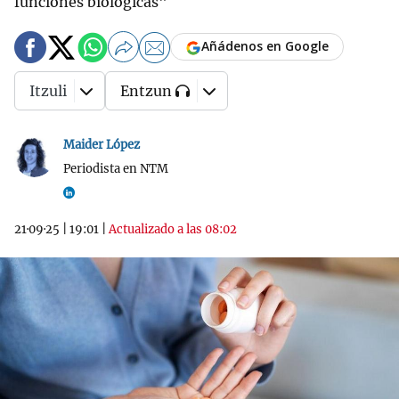
funciones biológicas"
Añádenos en Google
Itzuli
Entzun
Maider López
Periodista en NTM
21·09·25
|
19:01
|
Actualizado a las 08:02