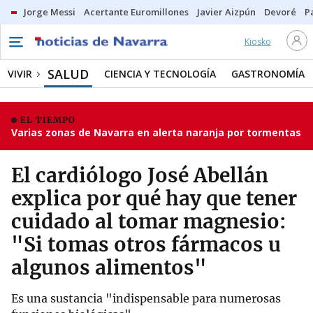
Jorge Messi
Acertante Euromillones
Javier Aizpún
Devoré
P
Kiosko
SALUD
VIVIR
CIENCIA Y TECNOLOGÍA
GASTRONOMÍA
EL TIEMPO
Varias zonas de Navarra en alerta naranja por tormentas
El cardiólogo José Abellán
explica por qué hay que tener
cuidado al tomar magnesio:
"Si tomas otros fármacos u
algunos alimentos"
Es una sustancia "indispensable para numerosas