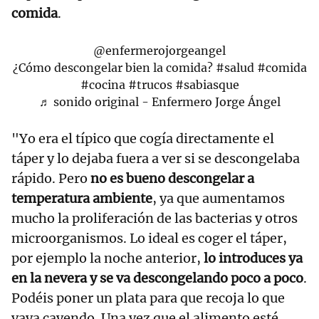
comida
.
@enfermerojorgeangel
¿Cómo descongelar bien la comida?
#salud
#comida
#cocina
#trucos
#sabiasque
♬ sonido original - Enfermero Jorge Ángel
"Yo era el típico que cogía directamente el
táper y lo dejaba fuera a ver si se descongelaba
rápido. Pero
no es bueno descongelar a
temperatura ambiente
, ya que aumentamos
mucho la proliferación de las bacterias y otros
microorganismos. Lo ideal es coger el táper,
por ejemplo la noche anterior,
lo introduces ya
en la nevera y se va descongelando poco a poco
.
Podéis poner un plata para que recoja lo que
vaya cayendo. Una vez que el alimento esté