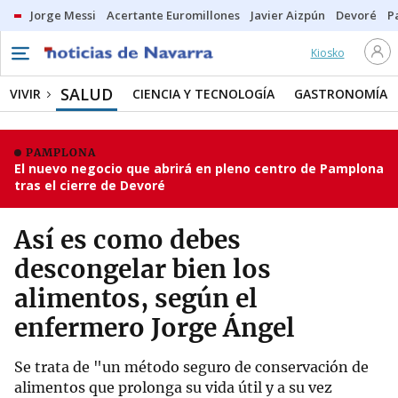
Jorge Messi
Acertante Euromillones
Javier Aizpún
Devoré
P
Kiosko
SALUD
VIVIR
CIENCIA Y TECNOLOGÍA
GASTRONOMÍA
PAMPLONA
El nuevo negocio que abrirá en pleno centro de Pamplona
tras el cierre de Devoré
Así es como debes
descongelar bien los
alimentos, según el
enfermero Jorge Ángel
Se trata de "un método seguro de conservación de
alimentos que prolonga su vida útil y a su vez