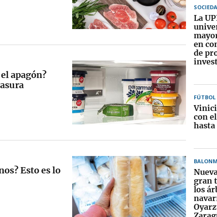
SOCIED
La UP
unive
mayor
en co
de pr
inves
 el apagón?
basura
FÚTBOL
Vinic
con e
hasta
BALON
os? Esto es lo
Nueva
gran 
los ár
navar
Oyarz
Zarag