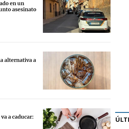
lado en un
unto asesinato
a alternativa a
 va a caducar:
ÚLT