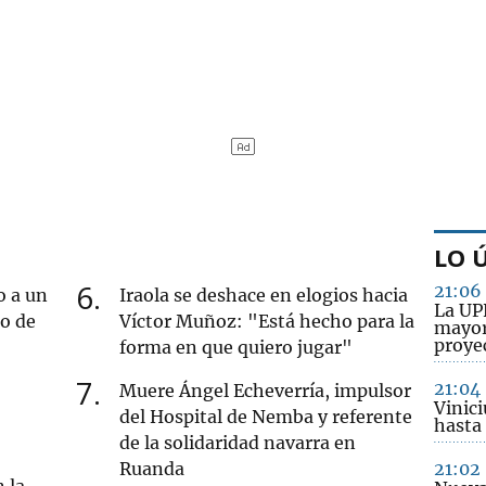
LO 
6
21:06
o a un
Iraola se deshace en elogios hacia
La UP
ro de
Víctor Muñoz: "Está hecho para la
mayor
proye
forma en que quiero jugar"
7
21:04
Muere Ángel Echeverría, impulsor
Vinici
del Hospital de Nemba y referente
hasta
de la solidaridad navarra en
Ruanda
21:02
 la