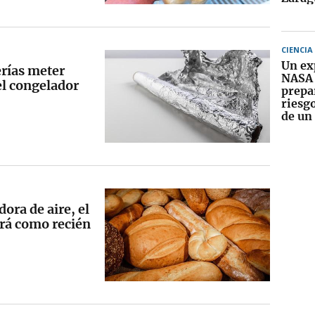
CIENCIA
Un ex
erías meter
NASA 
el congelador
prepa
riesg
de un
dora de aire, el
rá como recién