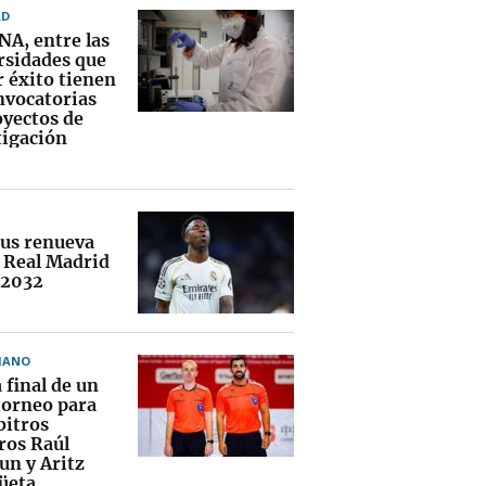
AD
NA, entre las
rsidades que
 éxito tienen
nvocatorias
oyectos de
tigación
ius renueva
l Real Madrid
 2032
MANO
 final de un
torneo para
bitros
ros Raúl
un y Aritz
üeta