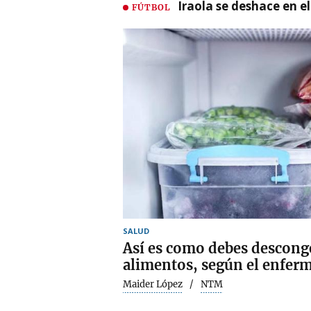
Iraola se deshace en e
FÚTBOL
SALUD
Así es como debes desconge
alimentos, según el enfer
Maider López
NTM