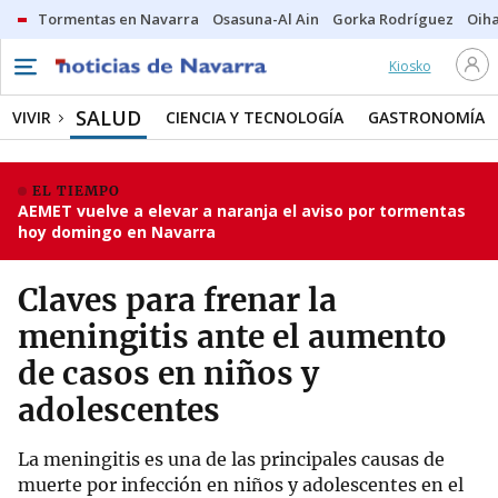
Tormentas en Navarra
Osasuna-Al Ain
Gorka Rodríguez
Oih
Kiosko
SALUD
VIVIR
CIENCIA Y TECNOLOGÍA
GASTRONOMÍA
EL TIEMPO
AEMET vuelve a elevar a naranja el aviso por tormentas
hoy domingo en Navarra
Claves para frenar la
meningitis ante el aumento
de casos en niños y
adolescentes
La meningitis es una de las principales causas de
muerte por infección en niños y adolescentes en el