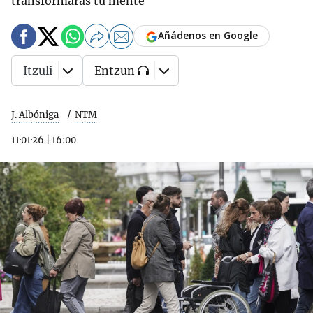
transformarás tu mente
Añádenos en Google
Itzuli
Entzun
J. Albóniga
NTM
11·01·26
|
16:00