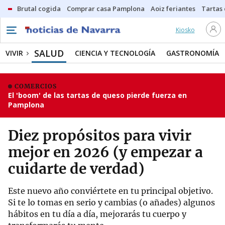
Brutal cogida
Comprar casa Pamplona
Aoiz feriantes
Tartas
Kiosko
SALUD
VIVIR
CIENCIA Y TECNOLOGÍA
GASTRONOMÍA
COMERCIOS
El 'boom' de las tartas de queso pierde fuerza en
Pamplona
Diez propósitos para vivir
mejor en 2026 (y empezar a
cuidarte de verdad)
Este nuevo año conviértete en tu principal objetivo.
Si te lo tomas en serio y cambias (o añades) algunos
hábitos en tu día a día, mejorarás tu cuerpo y