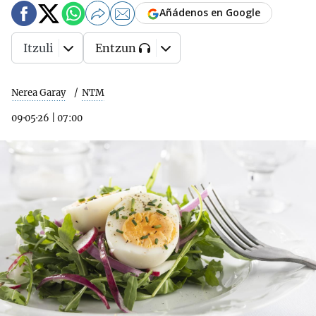
Añádenos en Google
Itzuli
Entzun
Nerea Garay
NTM
09·05·26
|
07:00