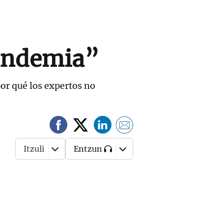
andemia”
or qué los expertos no
Itzuli
Entzun