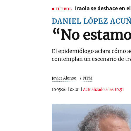
Iraola se deshace en e
FÚTBOL
DANIEL LÓPEZ ACU
“No estamo
El epidemiólogo aclara cómo ac
contemplan un escenario de t
Javier Alonso
NTM
10·05·26
|
08:01
|
Actualizado a las 10:51