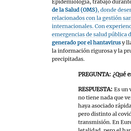
Epidemiología, trabajó durante
de la Salud (OMS)
, donde dese
relacionados con la gestión san
internacionales. Con experienc
emergencias de salud pública d
generado por el hantavirus
y ll
la información rigurosa y la pr
precipitadas.
¿Qué e
Es un 
no tiene nada que v
haya asociado rápid
pero distinto al covi
transmisión. En Euro
letalidad, pero el h