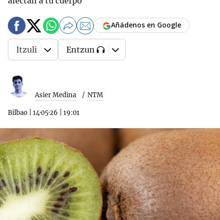
afectan a tu cuerpo
Añádenos en Google
Itzuli
Entzun
Asier Medina
NTM
Bilbao
|
14·05·26
|
19:01