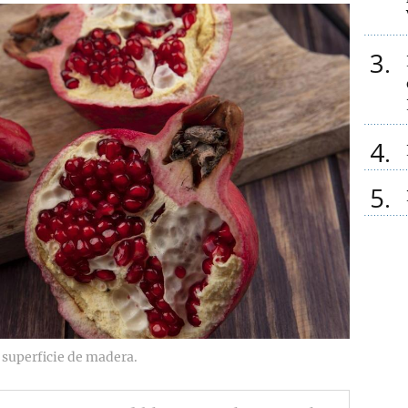
3
4
5
 superficie de madera.