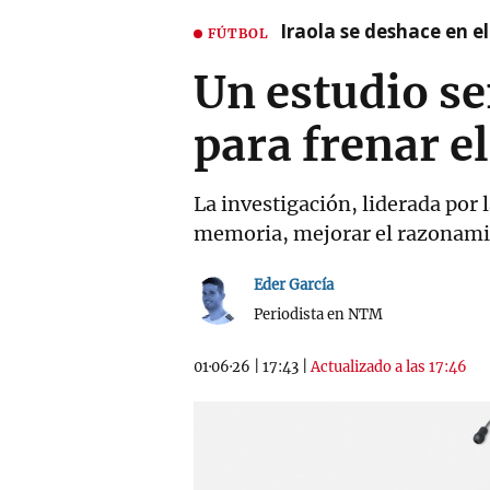
Iraola se deshace en e
FÚTBOL
Un estudio se
para frenar e
La investigación, liderada por 
memoria, mejorar el razonamie
Eder García
Periodista en NTM
01·06·26
|
17:43
|
Actualizado a las 17:46