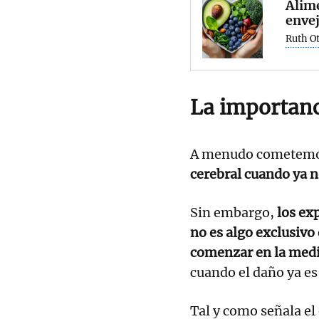
Alime
enve
Ruth Ot
La importanc
A menudo cometemos
cerebral cuando ya 
Sin embargo,
los exp
no es algo exclusivo
comenzar en la med
cuando el daño ya es
Tal y como señala el