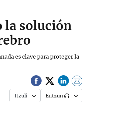
 la solución
erebro
anada es clave para proteger la
Itzuli
Entzun