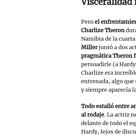
Visceralidad
Pero
el enfrentamie
Charlize Theron
dura
Namibia de la cuarta
Miller
juntó a dos a
pragmática Theron fr
persuadirle (a Hardy
Charlize era increíb
entrenada, algo que s
y siempre aparecía la
Todo estalló entre a
al rodaje
. La actriz 
delante de todo el 
Hardy, lejos de discu