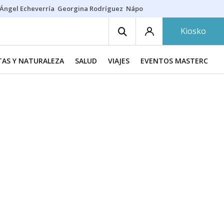
Ángel Echeverría
Georgina Rodríguez
Nápoles - Osasuna
Insultos rac
Kiosko
TAS Y NATURALEZA
SALUD
VIAJES
EVENTOS MASTERCHEF