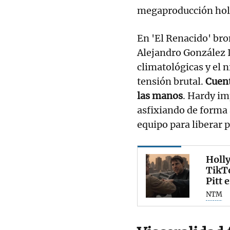
megaproducción hol
En 'El Renacido' br
Alejandro González 
climatológicas y el 
tensión brutal.
Cuent
las manos
. Hardy im
asfixiando de forma a
equipo para liberar p
Holly
TikTo
Pitt 
NTM