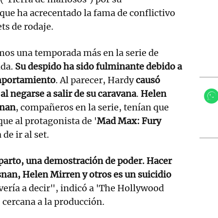
ue ha acrecentado la fama de conflictivo
ets de rodaje.
emos una temporada más en la serie de
nda.
Su despido ha sido fulminante debido a
mportamiento
. Al parecer, Hardy
causó
 al negarse a salir de su caravana
.
Helen
snan
, compañeros en la serie, tenían que
que al protagonista de '
Mad Max: Fury
de ir al set.
eparto, una demostración de poder. Hacer
snan, Helen Mirren y otros es un suicidio
vería a decir", indicó a 'The Hollywood
 cercana a la producción.