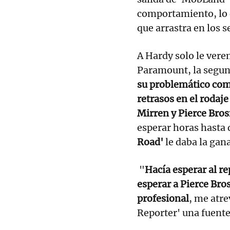
comportamiento, lo q
que arrastra en los s
A Hardy solo le ver
Paramount, la segu
su problemático co
retrasos en el rodaje
Mirren y Pierce Bro
esperar horas hasta 
Road'
le daba la gana 
"
Hacía esperar al r
esperar a Pierce Bro
profesional
, me atre
Reporter' una fuente