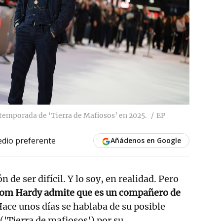
temporada de ‘Tierra de Mafiosos’ en 2025.
EP
dio preferente
Añádenos en Google
 de ser difícil. Y lo soy, en realidad. Pero
om Hardy admite que es un compañero de
Hace unos días se hablaba de su posible
('Tierra de mafiosos') por su