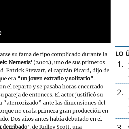
LO 
arse su fama de tipo complicado durante la
1
rek: Nemesis'
(2002), uno de sus primeros
. Patrick Stewart, el capitán Picard, dijo de
que era
“un joven extraño y solitario”
.
on el reparto y se pasaba horas encerrado
2
 pareja de entonces. El actor justificó su
a “aterrorizado” ante las dimensiones del
orque no era la primera gran producción en
pado. Dos años antes había debutado en el
3
 derribado
', de Ridley Scott, una