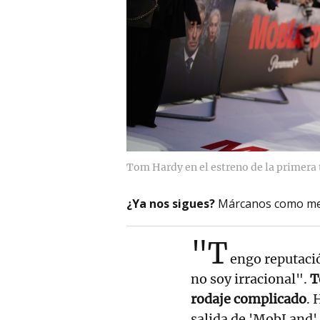
Tom Hardy en el estreno de la primera 
¿Ya nos sigues?
Márcanos como me
"T
engo reputación
no soy irracional".
T
rodaje complicado
. 
salida de 'MobLand' 