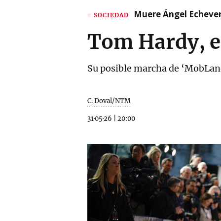
Muere Ángel Echeverr
SOCIEDAD
Tom Hardy, el
Su posible marcha de ‘MobLand’
C. Doval/NTM
31·05·26
|
20:00