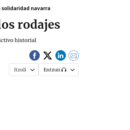
a solidaridad navarra
los rodajes
ctivo historial
Itzuli
Entzun