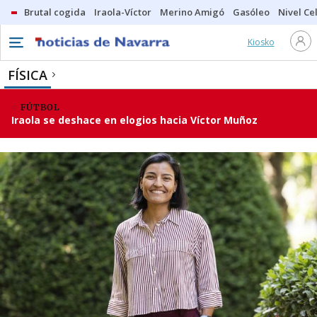
Brutal cogida
Iraola-Víctor
Merino Amigó
Gasóleo
Nivel Ce
Kiosko
FÍSICA
FÚTBOL
Iraola se deshace en elogios hacia Víctor Muñoz