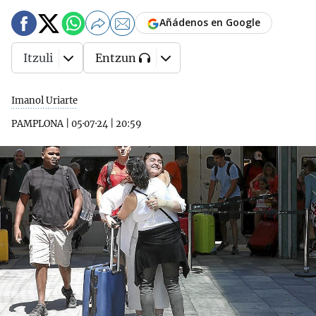
Añádenos en Google
Itzuli
Entzun
Imanol Uriarte
PAMPLONA
|
05·07·24
|
20:59