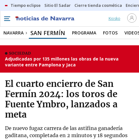
Tiempo eclipse
Sitio El Sadar
Cierre tienda cosmética
Encier
Kiosko
SAN FERMÍN
NAVARRA
PROGRAMA
FOTOS
VIDEO
SOCIEDAD
Adjudicadas por 135 millones las obras de la nueva
variante entre Pamplona y Jaca
El cuarto encierro de San
Fermín 2024: los toros de
Fuente Ymbro, lanzados a
meta
De nuevo fugaz carrera de las astifina ganadería
gaditana, completada en 2 minutos y 18 segundos