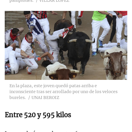
pamplonés.
VILLAR LÓPEZ
En la plaza, este joven quedó patas arriba e
inconsciente tras ser arrollado por uno de los veloces
bureles.
UNAI BEROIZ
Entre 520 y 595 kilos