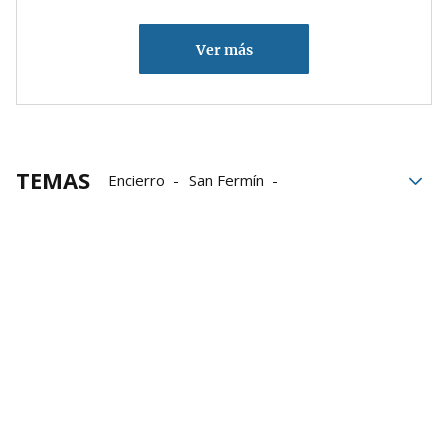
Ver más
TEMAS
Encierro
San Fermín
Fuente Ymbro
Ganadería
Fama
heridos
Encierros de San Fermín
Encierros
San Fermín 2024
Sanfermines 2024