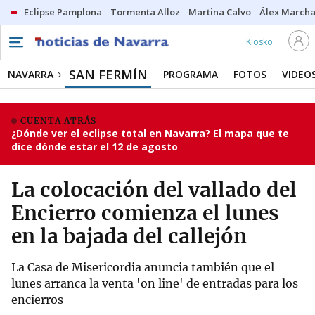
Eclipse Pamplona
Tormenta Alloz
Martina Calvo
Álex Marcha
Kiosko
SAN FERMÍN
NAVARRA
PROGRAMA
FOTOS
VIDEO
CUENTA ATRÁS
¿Dónde ver el eclipse total en Navarra? El mapa que te
dice dónde estar el 12 de agosto
La colocación del vallado del
Encierro comienza el lunes
en la bajada del callejón
La Casa de Misericordia anuncia también que el
lunes arranca la venta 'on line' de entradas para los
encierros