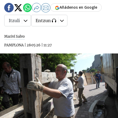
Añádenos en Google
Itzuli
Entzun
Mariví Salvo
PAMPLONA
|
28·05·26
|
11:27