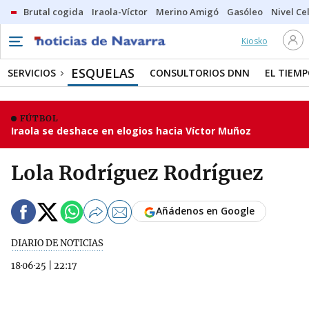
Brutal cogida
Iraola-Víctor
Merino Amigó
Gasóleo
Nivel Ce
Kiosko
ESQUELAS
SERVICIOS
CONSULTORIOS DNN
EL TIEM
FÚTBOL
Iraola se deshace en elogios hacia Víctor Muñoz
Lola Rodríguez Rodríguez
Añádenos en Google
DIARIO DE NOTICIAS
18·06·25
|
22:17