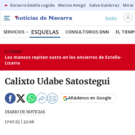
Encierro Estella cogida
Merino Amigó
Salva Gutiérrez
Mirar 
Kiosko
ESQUELAS
SERVICIOS
CONSULTORIOS DNN
EL TIEM
VÍDEO
Los mansos repiten susto en los encierros de Estella-
Lizarra
Calixto Udabe Satostegui
Añádenos en Google
DIARIO DE NOTICIAS
17·07·25
|
22:06