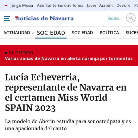
Jorge Messi
Acertante Euromillones
Javier Aizpún
Devoré
P
Kiosko
SOCIEDAD
ACTUALIDAD
SOCIEDAD
POLÍTICA
SUCE
EL TIEMPO
Varias zonas de Navarra en alerta naranja por tormentas
Lucía Echeverria,
representante de Navarra en
el certamen Miss World
SPAIN 2023
La modelo de Aberin estudia para ser osteópata y es
una apasionada del canto