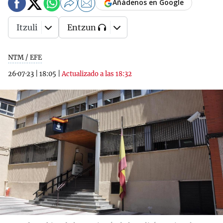
Añádenos en Google
Itzuli
Entzun
NTM / EFE
26·07·23
|
18:05
|
Actualizado a las 18:32