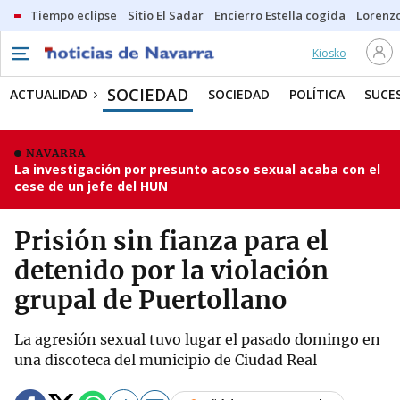
Tiempo eclipse
Sitio El Sadar
Encierro Estella cogida
Lorenzo
Kiosko
SOCIEDAD
ACTUALIDAD
SOCIEDAD
POLÍTICA
SUCE
NAVARRA
La investigación por presunto acoso sexual acaba con el
cese de un jefe del HUN
Prisión sin fianza para el
detenido por la violación
grupal de Puertollano
La agresión sexual tuvo lugar el pasado domingo en
una discoteca del municipio de Ciudad Real