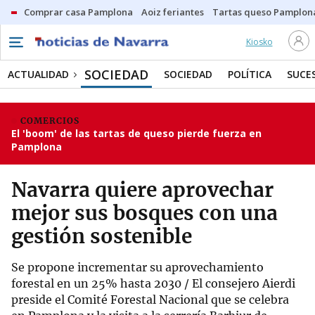
Comprar casa Pamplona
Aoiz feriantes
Tartas queso Pamplon
Kiosko
SOCIEDAD
ACTUALIDAD
SOCIEDAD
POLÍTICA
SUCE
COMERCIOS
El 'boom' de las tartas de queso pierde fuerza en
Pamplona
Navarra quiere aprovechar
mejor sus bosques con una
gestión sostenible
Se propone incrementar su aprovechamiento
forestal en un 25% hasta 2030 / El consejero Aierdi
preside el Comité Forestal Nacional que se celebra