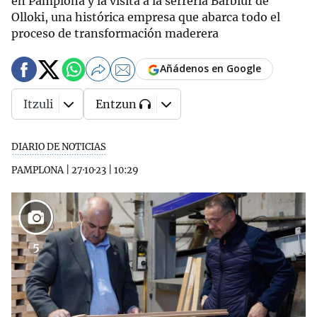
en Pamplona y la visita a la serrería Barbiur de
Olloki, una histórica empresa que abarca todo el
proceso de transformación maderera
Añádenos en Google
Itzuli
Entzun
DIARIO DE NOTICIAS
PAMPLONA
|
27·10·23
|
10:29
5