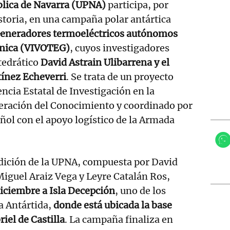
blica de Navarra (UPNA)
participa, por
storia, en una campaña polar antártica
eneradores termoeléctricos autónomos
cánica (VIVOTEG)
, cuyos investigadores
atedrático
David Astrain Ulibarrena y el
tínez Echeverri
. Se trata de un proyecto
ncia Estatal de Investigación en la
eración del Conocimiento y coordinado por
ñol con el apoyo logístico de la Armada
edición de la UPNA, compuesta por David
Miguel Araiz Vega y Leyre Catalán Ros,
iciembre a Isla Decepción
, uno de los
la Antártida,
donde está ubicada la base
iel de Castilla
. La campaña finaliza en