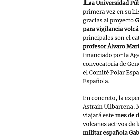
L
a Universidad Pú
primera vez en su hi
gracias al proyecto
G
para vigilancia vol
principales son el c
profesor Álvaro Mar
financiado por la Age
convocatoria de Gen
el Comité Polar Espa
Española.
En concreto, la exp
Astrain Ulibarrena, 
viajará este
mes de d
volcanes activos de 
militar española Gabr