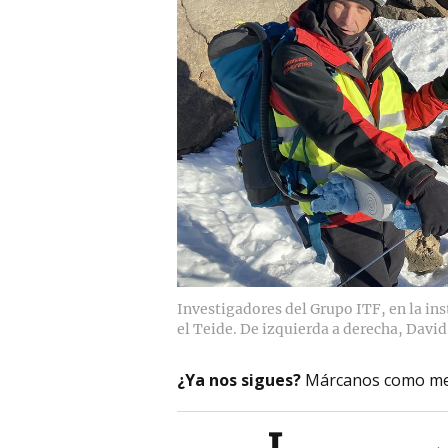
Investigadores del Grupo ITF, en la in
el Teide. De izquierda a derecha, David 
¿Ya nos sigues?
Márcanos como me