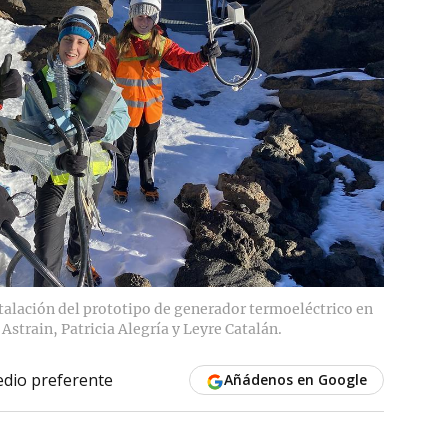
stalación del prototipo de generador termoeléctrico en
Astrain, Patricia Alegría y Leyre Catalán.
dio preferente
Añádenos en Google