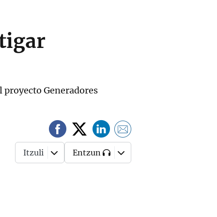
tigar
 al proyecto Generadores
Itzuli
Entzun