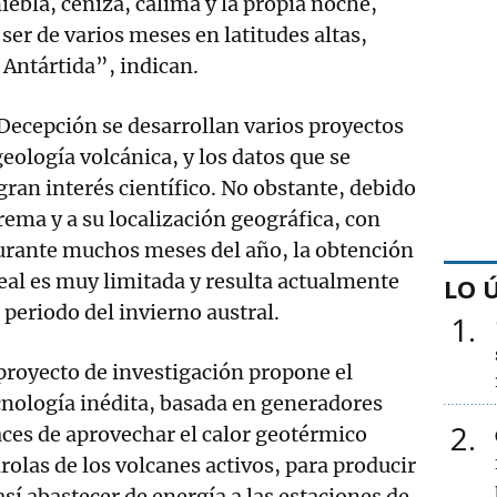
iebla, ceniza, calima y la propia noche,
ser de varios meses en latitudes altas,
 Antártida”, indican.
 Decepción se desarrollan varios proyectos
eología volcánica, y los datos que se
gran interés científico. No obstante, debido
rema y a su localización geográfica, con
durante muchos meses del año, la obtención
eal es muy limitada y resulta actualmente
LO 
 periodo del invierno austral.
1
 proyecto de investigación propone el
cnología inédita, basada en generadores
2
ces de aprovechar el calor geotérmico
rolas de los volcanes activos, para producir
así abastecer de energía a las estaciones de