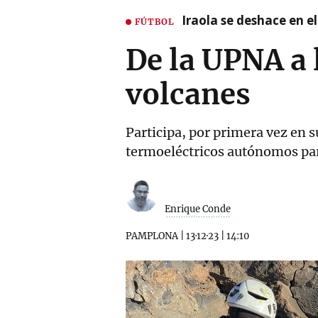
Iraola se deshace en e
FÚTBOL
De la UPNA a 
volcanes
Participa, por primera vez en 
termoeléctricos autónomos par
Enrique Conde
PAMPLONA
|
13·12·23
|
14:10