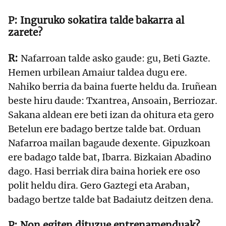
Inguruko sokatira talde bakarra al
zarete?
Nafarroan talde asko gaude: gu, Beti Gazte.
Hemen urbilean Amaiur taldea dugu ere.
Nahiko berria da baina fuerte heldu da. Iruñean
beste hiru daude: Txantrea, Ansoain, Berriozar.
Sakana aldean ere beti izan da ohitura eta gero
Betelun ere badago bertze talde bat. Orduan
Nafarroa mailan bagaude dexente. Gipuzkoan
ere badago talde bat, Ibarra. Bizkaian Abadino
dago. Hasi berriak dira baina horiek ere oso
polit heldu dira. Gero Gaztegi eta Araban,
badago bertze talde bat Badaiutz deitzen dena.
Non egiten dituzue entrenamenduak?