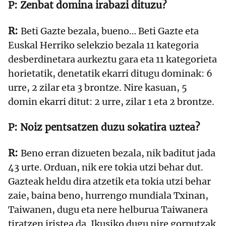
Zenbat domina irabazi dituzu?
Beti Gazte bezala, bueno… Beti Gazte eta
Euskal Herriko selekzio bezala 11 kategoria
desberdinetara aurkeztu gara eta 11 kategorieta
horietatik, denetatik ekarri ditugu dominak: 6
urre, 2 zilar eta 3 brontze. Nire kasuan, 5
domin ekarri ditut: 2 urre, zilar 1 eta 2 brontze.
Noiz pentsatzen duzu sokatira uztea?
Beno erran dizueten bezala, nik baditut jada
43 urte. Orduan, nik ere tokia utzi behar dut.
Gazteak heldu dira atzetik eta tokia utzi behar
zaie, baina beno, hurrengo mundiala Txinan,
Taiwanen, dugu eta nere helburua Taiwanera
tiratzen iristea da. Ikusiko dugu nire gorputzak