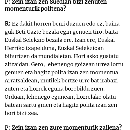
Zein izan zen Suedian bizi zenuten
momenturik politena?
Ez dakit horren berri duzuen edo ez, baina
guk Beti Gazte bezala egin genuen tiro, baita
Euskal Selekzio bezala ere. Izan ere, Euskal
Herriko txapelduna, Euskal Selekzioan
bihurtzen da mundialetan. Hori asko gustatu
zitzaidan. Gero, lehenengo goizean urrea lortu
genuen eta hagitz polita izan zen momentua.
Arratsaldean, mutilek bertze urre bat irabazi
zuten eta horrek eguna borobildu zuen.
Orduan, lehenego egunean, horrelako olatu
batean sartu ginen eta hagitz polita izan zen
hori bizitzea.
Zein izan zen zure momenturik zailena?