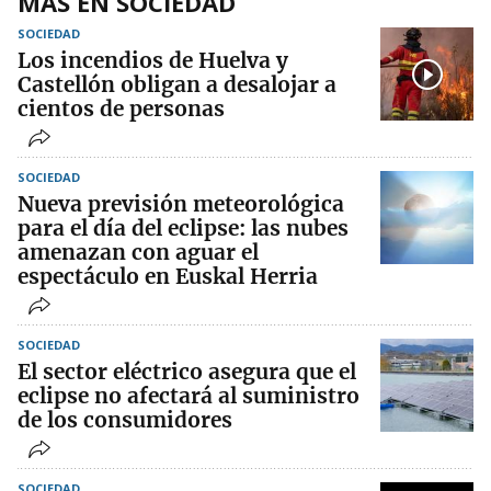
MÁS EN SOCIEDAD
SOCIEDAD
Los incendios de Huelva y
Castellón obligan a desalojar a
cientos de personas
SOCIEDAD
Nueva previsión meteorológica
para el día del eclipse: las nubes
amenazan con aguar el
espectáculo en Euskal Herria
SOCIEDAD
El sector eléctrico asegura que el
eclipse no afectará al suministro
de los consumidores
SOCIEDAD