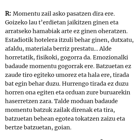
Momentu zail asko pasatzen dira ere.
Goizeko lau t’erdietan jaikitzen ginen eta
arratseko hamabiak arte ez ginen oheratzen.
Estadiotik hotelera itzuli behar ginen, dutxatu,
afaldu, materiala berriz prestatu… Alde
horretatik, fisikoki, gogorra da. Emozionalki
badaude momentu gogorrak ere. Batzuetan ez
zaude tiro egiteko umorez eta hala ere, tirada
bat egin behar duzu. Hurrengo tirada ez duzu
horren ona egiten eta orduan zure buruarekin
haserretzen zara. Talde moduan badaude
momentu batzuk zailak direnak eta tira,
batzuetan behean egotea tokatzen zaizu eta
bertze batzuetan, goian.