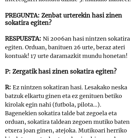
Zenbat urterekin hasi zinen
sokatira egiten?
Ni 2006an hasi nintzen sokatira
egiten. Orduan, banituen 26 urte, beraz ateri
kontuak! 17 urte daramazkit mundu honetan!
Zergatik hasi zinen sokatira egiten?
Ez nintzen sokatiran hasi. Lesakako neska
batzuk elkartu ginen eta ez genituen betiko
kirolak egin nahi (futbola, pilota…).
Bagenekien sokatira talde bat zegoela eta
orduan, sokatira taldean zegoen mutiko baten
etxera joan ginen, atejoka. Mutikoari herriko