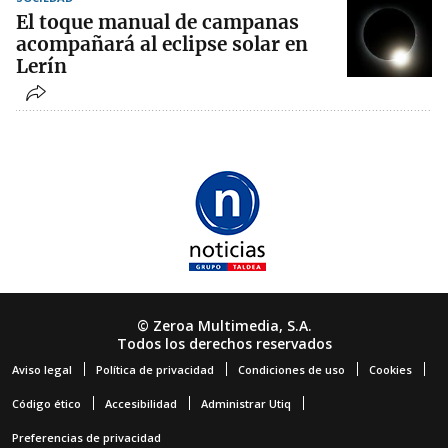
El toque manual de campanas
acompañará al eclipse solar en
Lerín
© Zeroa Multimedia, S.A.
Todos los derechos reservados
Aviso legal
Política de privacidad
Condiciones de uso
Cookies
Código ético
Accesibilidad
Administrar Utiq
Preferencias de privacidad