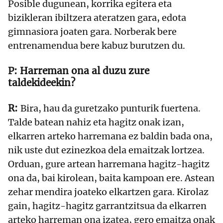
Posible dugunean, korrika egitera eta
bizikleran ibiltzera ateratzen gara, edota
gimnasiora joaten gara. Norberak bere
entrenamendua bere kabuz burutzen du.
Harreman ona al duzu zure
taldekideekin?
Bira, hau da guretzako punturik fuertena.
Talde batean nahiz eta hagitz onak izan,
elkarren arteko harremana ez baldin bada ona,
nik uste dut ezinezkoa dela emaitzak lortzea.
Orduan, gure artean harremana hagitz-hagitz
ona da, bai kirolean, baita kampoan ere. Astean
zehar mendira joateko elkartzen gara. Kirolaz
gain, hagitz-hagitz garrantzitsua da elkarren
arteko harreman ona izatea, gero emaitza onak