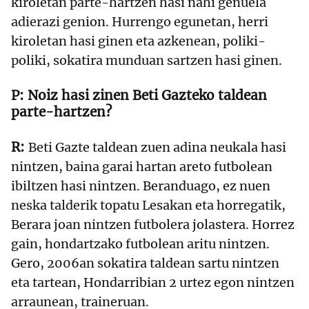
kiroletan parte-hartzen hasi nahi genuela
adierazi genion. Hurrengo egunetan, herri
kiroletan hasi ginen eta azkenean, poliki-
poliki, sokatira munduan sartzen hasi ginen.
Noiz hasi zinen Beti Gazteko taldean
parte-hartzen?
Beti Gazte taldean zuen adina neukala hasi
nintzen, baina garai hartan areto futbolean
ibiltzen hasi nintzen. Beranduago, ez nuen
neska talderik topatu Lesakan eta horregatik,
Berara joan nintzen futbolera jolastera. Horrez
gain, hondartzako futbolean aritu nintzen.
Gero, 2006an sokatira taldean sartu nintzen
eta tartean, Hondarribian 2 urtez egon nintzen
arraunean, traineruan.