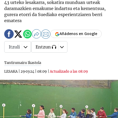
43 urteko lesakarra, sokatira munduan urteak
daramazkien emakume indartsu eta kementsua,
gurera etorri da Suediako esperientziaren berri
ematera
Añádenos en Google
Itzuli
Entzun
Tantirumairu Ikastola
LESAKA
|
29·03·24
|
08:09
|
Actualizado a las 08:09