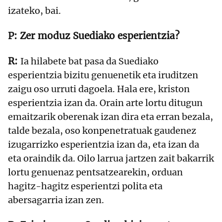
izateko, bai.
Zer moduz Suediako esperientzia?
Ia hilabete bat pasa da Suediako
esperientzia bizitu genuenetik eta iruditzen
zaigu oso urruti dagoela. Hala ere, kriston
esperientzia izan da. Orain arte lortu ditugun
emaitzarik oberenak izan dira eta erran bezala,
talde bezala, oso konpenetratuak gaudenez
izugarrizko esperientzia izan da, eta izan da
eta oraindik da. Oilo larrua jartzen zait bakarrik
lortu genuenaz pentsatzearekin, orduan
hagitz-hagitz esperientzi polita eta
abersagarria izan zen.