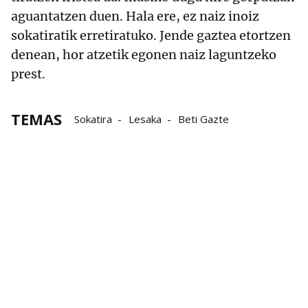
aguantatzen duen. Hala ere, ez naiz inoiz
sokatiratik erretiratuko. Jende gaztea etortzen
denean, hor atzetik egonen naiz laguntzeko
prest.
TEMAS
Sokatira
Lesaka
Beti Gazte