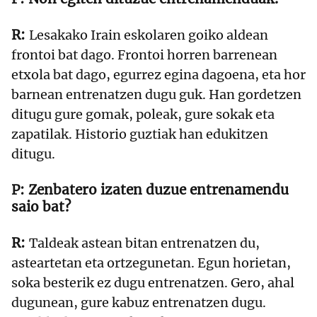
Lesakako Irain eskolaren goiko aldean
frontoi bat dago. Frontoi horren barrenean
etxola bat dago, egurrez egina dagoena, eta hor
barnean entrenatzen dugu guk. Han gordetzen
ditugu gure gomak, poleak, gure sokak eta
zapatilak. Historio guztiak han edukitzen
ditugu.
Zenbatero izaten duzue entrenamendu
saio bat?
Taldeak astean bitan entrenatzen du,
asteartetan eta ortzegunetan. Egun horietan,
soka besterik ez dugu entrenatzen. Gero, ahal
dugunean, gure kabuz entrenatzen dugu.