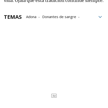
vida. Ojalá que esta tradición continúe siempre.
TEMAS
Adona
Donantes de sangre
Donaciones
Navarra
Grupo Noticias