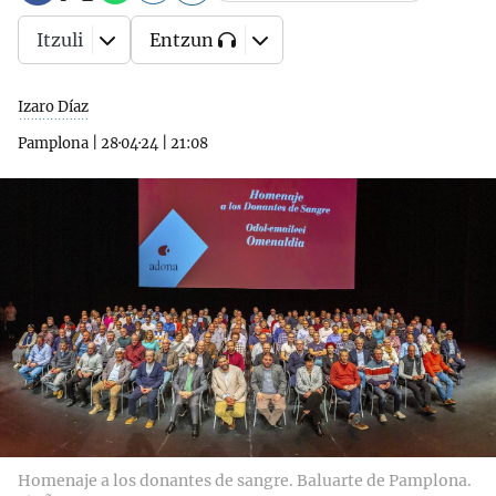
Itzuli
Entzun
Izaro Díaz
Pamplona
|
28·04·24
|
21:08
Homenaje a los donantes de sangre. Baluarte de Pamplona.