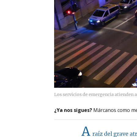
Los servicios de emergencia atienden al
¿Ya nos sigues?
Márcanos como me
A
raíz del grave at