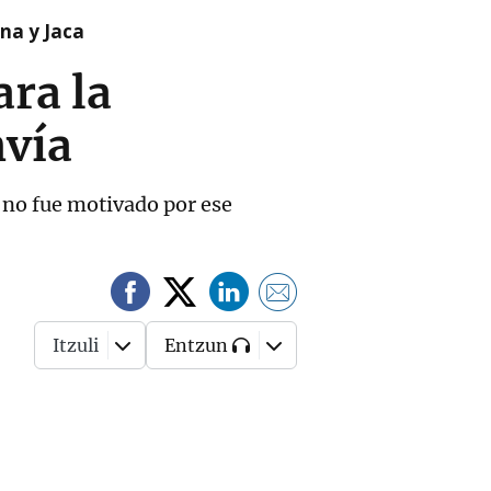
na y Jaca
ara la
nvía
 no fue motivado por ese
Itzuli
Entzun