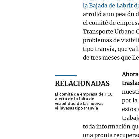
la Bajada de Labrit 
arrolló a un peatón 
el comité de empresa
Transporte Urbano C
problemas de visibil
tipo tranvía, que ya
de tres meses que l
Ahora 
RELACIONADAS
trasla
nuest
El comité de empresa de TCC
alerta de la falta de
por la
visibilidad de las nuevas
villavesas tipo tranvía
estos 
trabaj
toda información qu
una pronta recupera