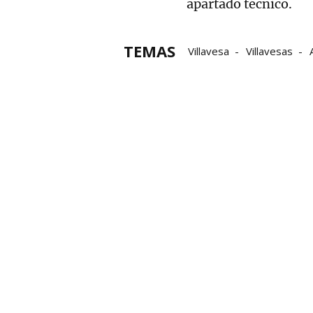
apartado técnico.
TEMAS
Villavesa
Villavesas
Accidente
seguridad vi