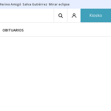
Merino Amigó
Salva Gutiérrez
Mirar eclipse
Iraola-Víctor
Ángel Eche
Kiosko
OBITUARIOS