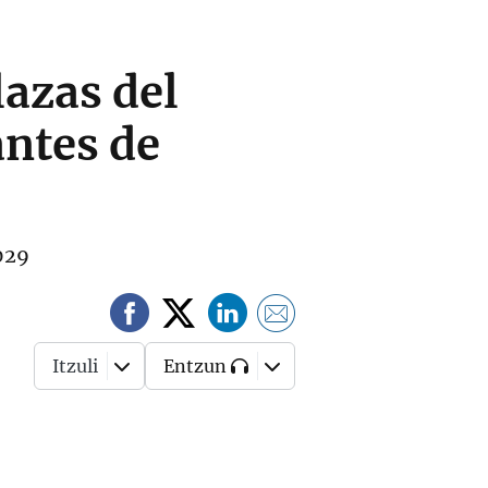
lazas del
ntes de
2029
Itzuli
Entzun