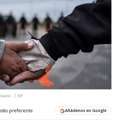
 mano.
EP
dio preferente
Añádenos en Google