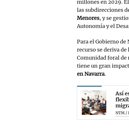
millones en 2029. El
las subdirecciones d
Menores
, y se gesti
Autonomía y el Desa
Para el Gobierno de 
recurso se deriva de 
Comunidad foral de
tiene un gran impact
en Navarra
.
Así e
flexi
migr
NTM / 