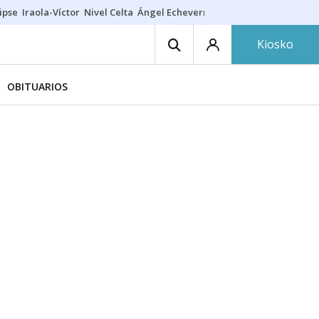
ipse
Iraola-Víctor
Nivel Celta
Ángel Echeverría
Obituario Ángel
Kiosko
OBITUARIOS