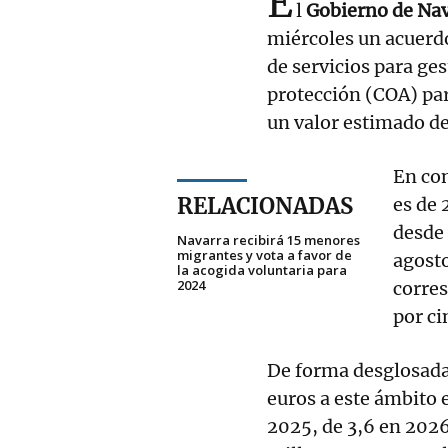
E
l
Gobierno de Na
miércoles un acuerdo
de servicios para ge
protección (COA) pa
un valor estimado de
En con
RELACIONADAS
es de 
desde 
Navarra recibirá 15 menores
migrantes y vota a favor de
agosto
la acogida voluntaria para
2024
corres
por ci
De forma desglosada
euros a este ámbito 
2025, de 3,6 en 2026