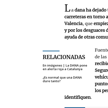
L
a
dana ha dejado 
carreteras en torno 
Valencia
, que
empiez
y por los desguaces 
ayuda de otras comu
Fuente
RELACIONADAS
de las
recibi
En imágenes | La DANA pone
en alerta roja a Catalunya
Segur
vehícu
¿Es normal que una DANA
dure tanto?
puntos
los pe
identifiquen
.