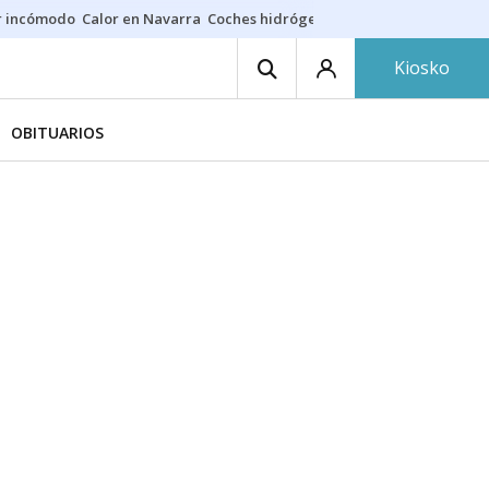
r incómodo
Calor en Navarra
Coches hidrógeno
Alerta en EE.UU.
Kiosko
OBITUARIOS