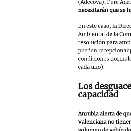
(Adecova), Pere Anru
necesitarán que se h
En este caso, la Dir
Ambiental de la Com
resolución para ampli
pueden recepcionar 
condiciones normales
cada uno).
Los desguace
capacidad
Anrubia alerta de qu
Valenciana no tiene
volumen de vehícul