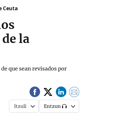
re Ceuta
los
de la
a de que sean revisados por
Itzuli
Entzun