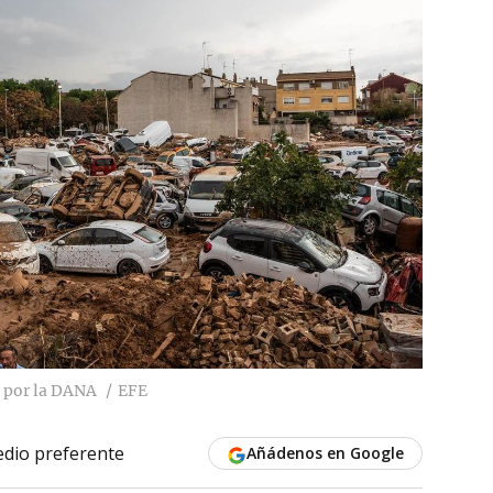
 por la DANA
EFE
dio preferente
Añádenos en Google