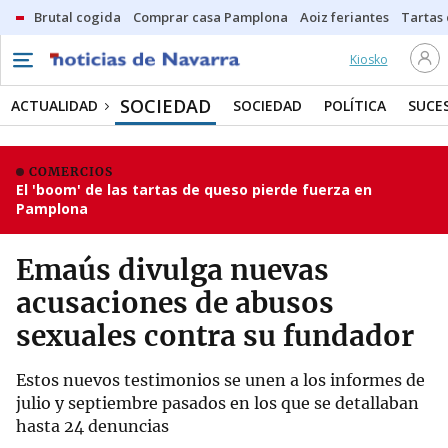
Brutal cogida
Comprar casa Pamplona
Aoiz feriantes
Tartas
Kiosko
SOCIEDAD
ACTUALIDAD
SOCIEDAD
POLÍTICA
SUCE
COMERCIOS
El 'boom' de las tartas de queso pierde fuerza en
Pamplona
Emaús divulga nuevas
acusaciones de abusos
sexuales contra su fundador
Estos nuevos testimonios se unen a los informes de
julio y septiembre pasados en los que se detallaban
hasta 24 denuncias