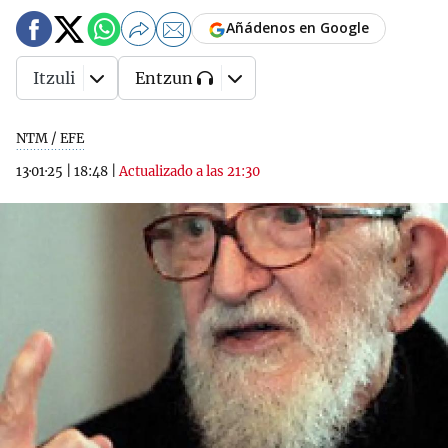
Añádenos en Google
Itzuli
Entzun
NTM / EFE
13·01·25
|
18:48
|
Actualizado a las 21:30