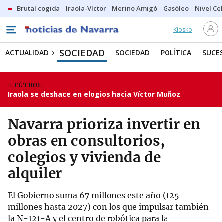
Brutal cogida
Iraola-Víctor
Merino Amigó
Gasóleo
Nivel Ce
Kiosko
SOCIEDAD
ACTUALIDAD
SOCIEDAD
POLÍTICA
SUCE
FÚTBOL
Iraola se deshace en elogios hacia Víctor Muñoz
Navarra prioriza invertir en
obras en consultorios,
colegios y vivienda de
alquiler
El Gobierno suma 67 millones este año (125
millones hasta 2027) con los que impulsar también
la N-121-A y el centro de robótica para la