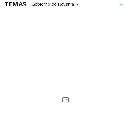
TEMAS
Gobierno de Navarra
José Luis Arasti
presupuestos
Departamento de Salud