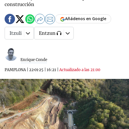
construcción
Añádenos en Google
Itzuli
Entzun
Enrique Conde
PAMPLONA
|
22·01·25
|
16:21
|
Actualizado a las 21:00