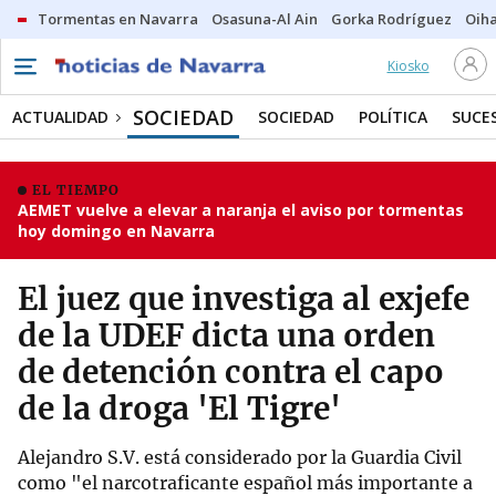
Tormentas en Navarra
Osasuna-Al Ain
Gorka Rodríguez
Oih
Kiosko
SOCIEDAD
ACTUALIDAD
SOCIEDAD
POLÍTICA
SUCE
EL TIEMPO
AEMET vuelve a elevar a naranja el aviso por tormentas
hoy domingo en Navarra
El juez que investiga al exjefe
de la UDEF dicta una orden
de detención contra el capo
de la droga 'El Tigre'
Alejandro S.V. está considerado por la Guardia Civil
como "el narcotraficante español más importante a