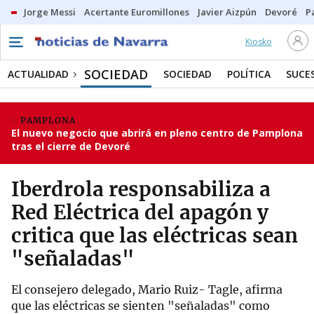
Jorge Messi
Acertante Euromillones
Javier Aizpún
Devoré
P
Kiosko
SOCIEDAD
ACTUALIDAD
SOCIEDAD
POLÍTICA
SUCE
PAMPLONA
El nuevo negocio que abrirá en pleno centro de Pamplona
tras el cierre de Devoré
Iberdrola responsabiliza a
Red Eléctrica del apagón y
critica que las eléctricas sean
"señaladas"
El consejero delegado, Mario Ruiz- Tagle, afirma
que las eléctricas se sienten "señaladas" como