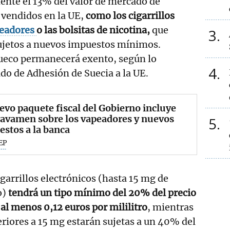
ente el 13% del valor de mercado de
 vendidos en la UE,
como los cigarrillos
eadores
o las bolsitas de nicotina,
que
3
jetos a nuevos impuestos mínimos.
sueco permanecerá exento, según lo
4
ado de Adhesión de Suecia a la UE.
evo paquete fiscal del Gobierno incluye
ravamen sobre los vapeadores y nuevos
5
stos a la banca
EP
cigarrillos electrónicos (hasta 15 mg de
o)
tendrá un tipo mínimo del 20% del precio
 al menos 0,12 euros por mililitro
, mientras
eriores a 15 mg estarán sujetas a un 40% del