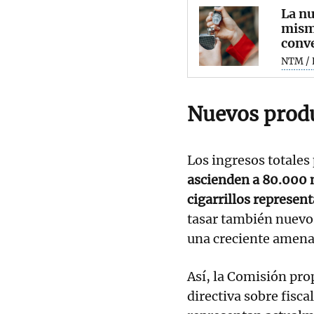
La nu
mism
conv
NTM / 
Nuevos prod
Los ingresos totales 
ascienden a 80.000 m
cigarrillos represen
tasar también nuevo
una creciente amenaz
Así, la Comisión pro
directiva sobre fisc