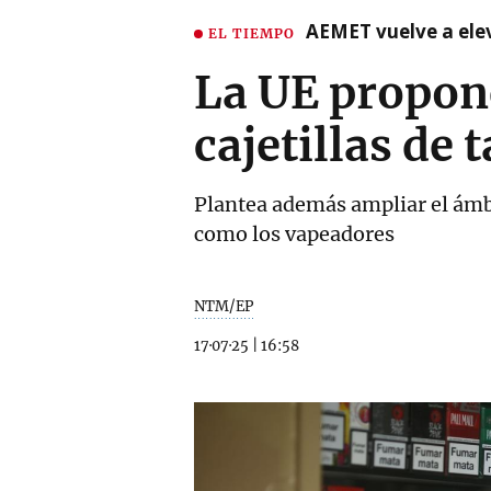
AEMET vuelve a ele
EL TIEMPO
La UE propone
cajetillas de 
Plantea además ampliar el ámbit
como los vapeadores
NTM/EP
17·07·25
|
16:58