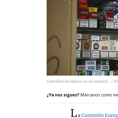
Cajetillas de tabaco en un estanco.
E
¿Ya nos sigues?
Márcanos como me
L
a
Comisión Euro