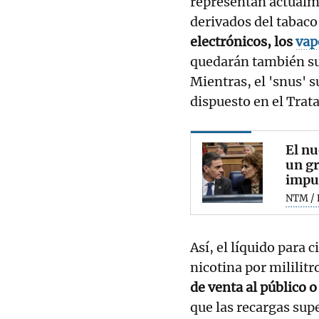
representan actualm
derivados del tabaco
electrónicos, los
vap
quedarán también su
Mientras, el 'snus' 
dispuesto en el Trat
El nu
un g
impue
NTM / 
Así, el líquido para 
nicotina por mililitr
de venta al público o
que las recargas sup