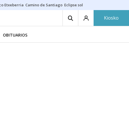
co Etxeberria
Camino de Santiago
Eclipse solar en Navarra
Acertante
Kiosko
OBITUARIOS