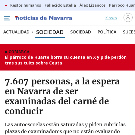
Restos humanos
Fallecido Estella
Álex Lizancos
Párroco Huar
Kiosko
SOCIEDAD
ACTUALIDAD
SOCIEDAD
POLÍTICA
SUCE
COMARCA
El párroco de Huarte borra su cuenta en X y pide perdón
tras sus tuits sobre Ceuta
7.607 personas, a la espera
en Navarra de ser
examinadas del carné de
conducir
Las autoescuelas están saturadas y piden cubrir las
plazas de examinadores que no están evaluando