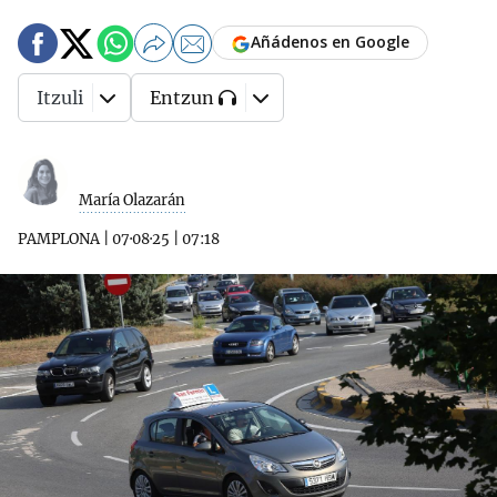
Añádenos en Google
Itzuli
Entzun
María Olazarán
PAMPLONA
|
07·08·25
|
07:18