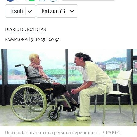
Itzuli
Entzun
DIARIO DE NOTICIAS
PAMPLONA
|
31·10·25
|
20:44
Una cuidadora con una persona dependiente.
PABLO