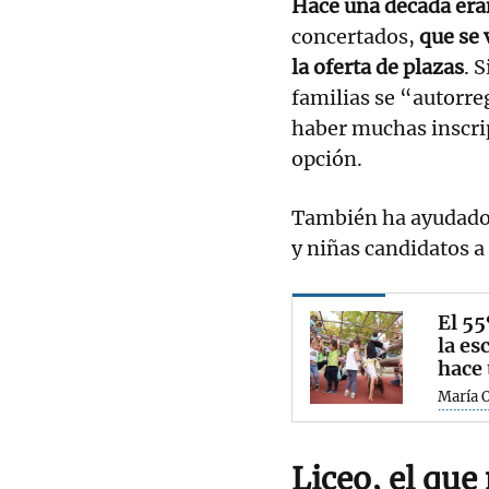
Hace una década eran
concertados,
que se 
la oferta de plazas
. 
familias se “autorre
haber muchas inscri
opción.
También ha ayudado 
y niñas candidatos a 
El 55
la es
hace 
María 
Liceo, el que