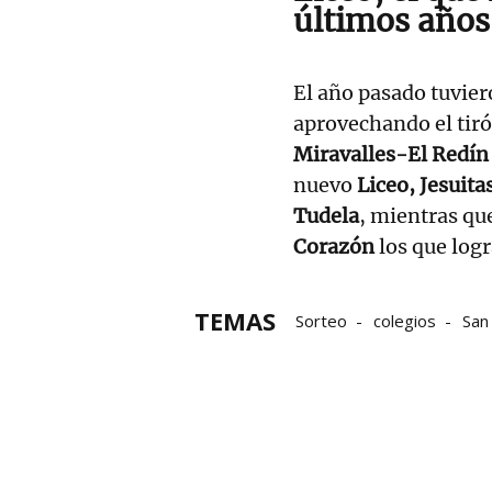
últimos años
El año pasado tuvier
aprovechando el tiró
Miravalles-El Redín
nuevo
Liceo, Jesuita
Tudela
, mientras qu
Corazón
los que log
TEMAS
Sorteo
colegios
San
enseñanza concertada