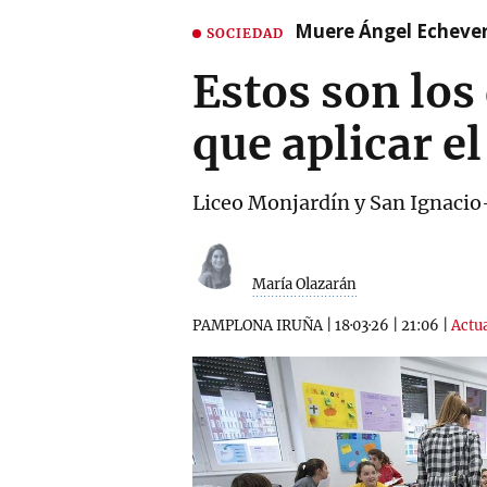
Muere Ángel Echeverr
SOCIEDAD
Estos son los
que aplicar el
Liceo Monjardín y San Ignacio-
María Olazarán
PAMPLONA IRUÑA
|
18·03·26
|
21:06
|
Actua