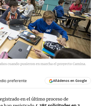
e años cuando pusieron en marcha el proyecto Camina.
dio preferente
Añádenos en Google
egistrado en el último proceso de
se han registrado
4.385 solicitudes en 3