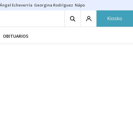
Ángel Echeverría
Georgina Rodríguez
Nápoles - Osasuna
Insultos rac
Kiosko
OBITUARIOS