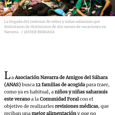
La llegada del centenar de niños y niñas saharauis que
disfrutaron de disfrutaron de dos meses de vacaciones en
Navarra.
JAVIER BERGASA
L
a
Asociación Navarra de Amigos del Sáhara
(ANAS)
busca
12 familias de acogida
para traer,
como ya es habitual, a
niños y niñas saharauis
este verano
a la
Comunidad Foral
con el
objetivo de realizarles
revisiones médicas
, que
reciban una
mejor alimentación
y que no