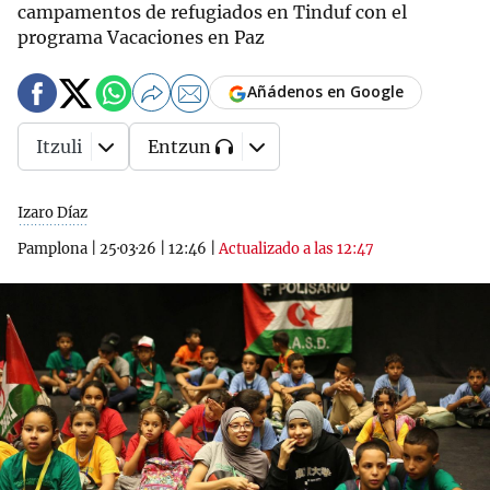
campamentos de refugiados en Tinduf con el
programa Vacaciones en Paz
Añádenos en Google
Itzuli
Entzun
Izaro Díaz
Pamplona
|
25·03·26
|
12:46
|
Actualizado a las 12:47