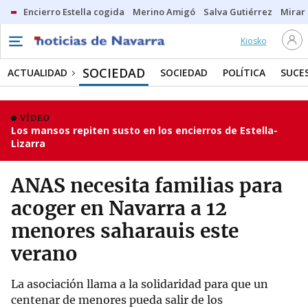
Encierro Estella cogida
Merino Amigó
Salva Gutiérrez
Mirar 
Kiosko
SOCIEDAD
ACTUALIDAD
SOCIEDAD
POLÍTICA
SUCE
VÍDEO
Los mansos repiten susto en los encierros de Estella-
Lizarra
ANAS necesita familias para
acoger en Navarra a 12
menores saharauis este
verano
La asociación llama a la solidaridad para que un
centenar de menores pueda salir de los