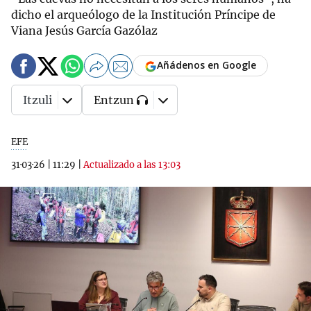
dicho el arqueólogo de la Institución Príncipe de
Viana Jesús García Gazólaz
Añádenos en Google
Itzuli
Entzun
EFE
31·03·26
|
11:29
|
Actualizado a las 13:03