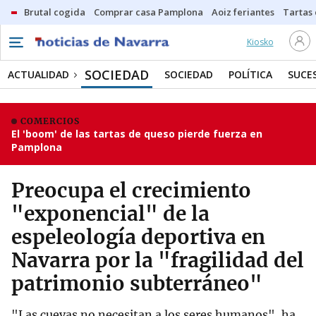
Brutal cogida
Comprar casa Pamplona
Aoiz feriantes
Tartas
Kiosko
SOCIEDAD
ACTUALIDAD
SOCIEDAD
POLÍTICA
SUCE
COMERCIOS
El 'boom' de las tartas de queso pierde fuerza en
Pamplona
Preocupa el crecimiento
"exponencial" de la
espeleología deportiva en
Navarra por la "fragilidad del
patrimonio subterráneo"
"Las cuevas no necesitan a los seres humanos", ha