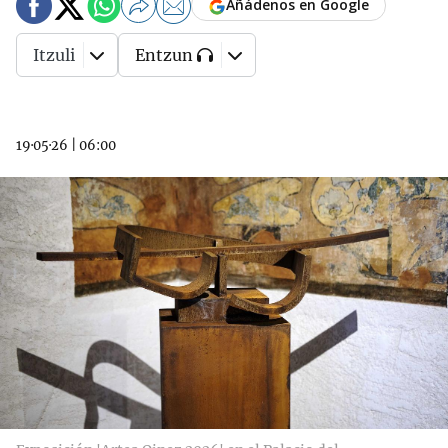
Añádenos en Google
Itzuli
Entzun
19·05·26
|
06:00