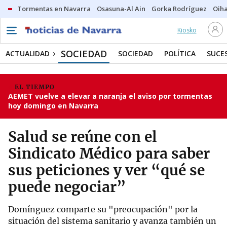
Tormentas en Navarra
Osasuna-Al Ain
Gorka Rodríguez
Oih
Kiosko
SOCIEDAD
ACTUALIDAD
SOCIEDAD
POLÍTICA
SUCE
EL TIEMPO
AEMET vuelve a elevar a naranja el aviso por tormentas
hoy domingo en Navarra
Salud se reúne con el
Sindicato Médico para saber
sus peticiones y ver “qué se
puede negociar”
Domínguez comparte su "preocupación" por la
situación del sistema sanitario y avanza también un