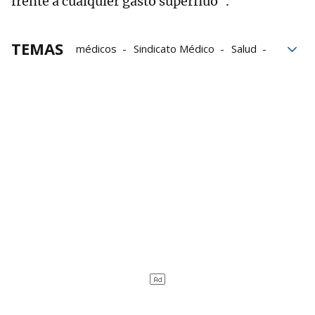
frente a cualquier gasto superfluo".
TEMAS
médicos
Sindicato Médico
Salud
Navarra
sanidad
San Martín
accesibilidad