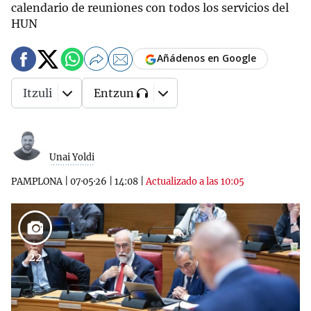
calendario de reuniones con todos los servicios del
HUN
Añádenos en Google
Itzuli
Entzun
Unai Yoldi
PAMPLONA
|
07·05·26
|
14:08
|
Actualizado a las 10:05
22