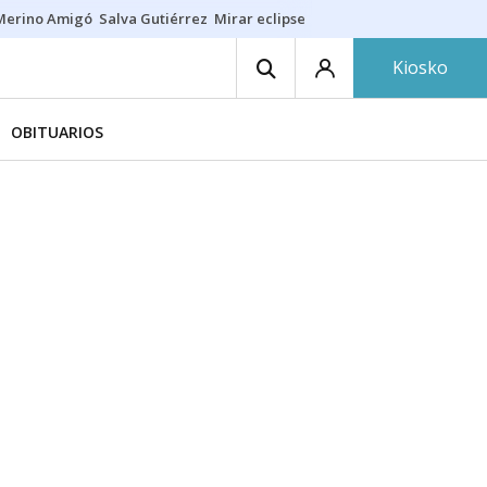
Merino Amigó
Salva Gutiérrez
Mirar eclipse
Iraola-Víctor
Ángel Eche
Kiosko
OBITUARIOS