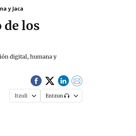
na y Jaca
 de los
ción digital, humana y
Itzuli
Entzun