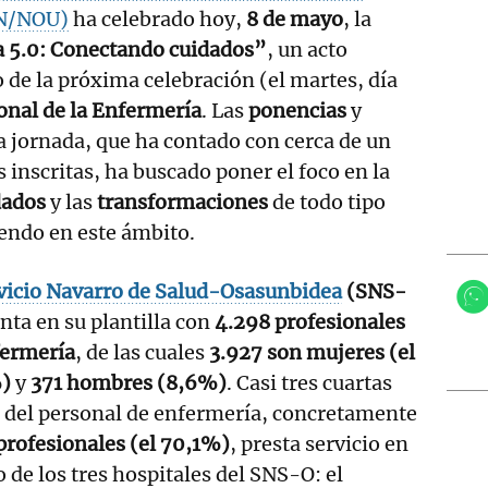
UN/NOU)
ha celebrado hoy,
8 de mayo
, la
 5.0: Conectando cuidados”
, un acto
 de la próxima celebración (el martes, día
onal de la Enfermería
. Las
ponencias
y
a jornada, que ha contado con cerca de un
 inscritas, ha buscado poner el foco en la
dados
y las
transformaciones
de todo tipo
endo en este ámbito.
vicio Navarro de Salud-Osasunbidea
(SNS-
nta en su plantilla con
4.298 profesionales
fermería
, de las cuales
3.927 son mujeres (el
)
y
371 hombres (8,6%)
. Casi tres cuartas
 del personal de enfermería, concretamente
profesionales (el 70,1%)
, presta servicio en
 de los tres hospitales del SNS-O: el