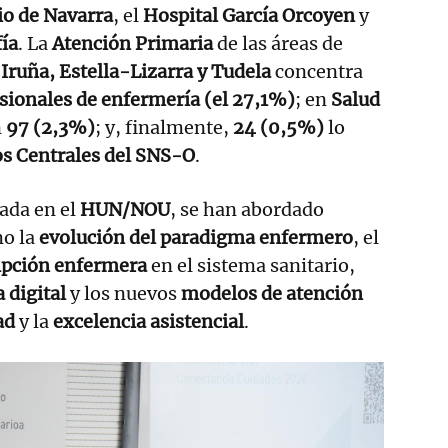
io de Navarra
, el
Hospital García Orcoyen
y
fía
. La
Atención Primaria
de las áreas de
Iruña, Estella-Lizarra y Tudela
concentra
esionales de enfermería (el 27,1%)
; en
Salud
n
97 (2,3%)
; y, finalmente,
24 (0,5%)
lo
os Centrales del SNS-O
.
rada en el
HUN/NOU
, se han abordado
mo la
evolución del paradigma enfermero
, el
ipción enfermera
en el sistema sanitario,
 digital
y los nuevos
modelos de atención
ad
y la
excelencia asistencial
.