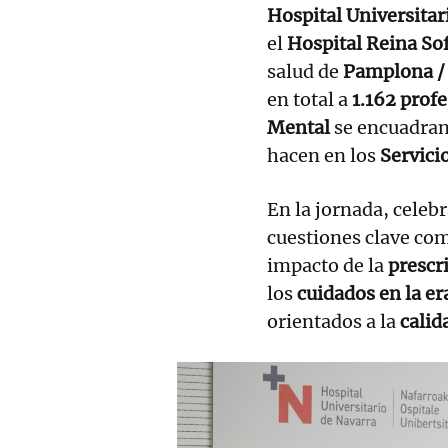
Hospital Universitar
el
Hospital Reina So
salud de
Pamplona / 
en total a
1.162 prof
Mental
se encuadra
hacen en los
Servici
En la jornada, celeb
cuestiones clave co
impacto de la
prescr
los
cuidados en la era
orientados a la
calid