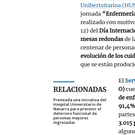
Unibertsitarioa (H
jornada
“Enfermería
realizado con motivo
12) del
Día Internaci
mesas redondas
de l
centenar de personas
evolución de los cui
que se están produci
El
Ser
RELACIONADAS
O)
cue
de en
Premiada una iniciativa del
Hospital Universitario de
91,4%
Navarra para prevenir el
deterioro funcional de
partes
personas mayores
3.015 
ingresadas
alguno