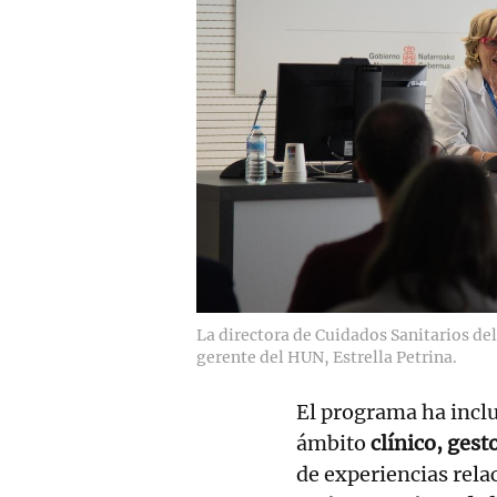
La directora de Cuidados Sanitarios del
gerente del HUN, Estrella Petrina.
El programa ha inclu
ámbito
clínico, gest
de experiencias rela