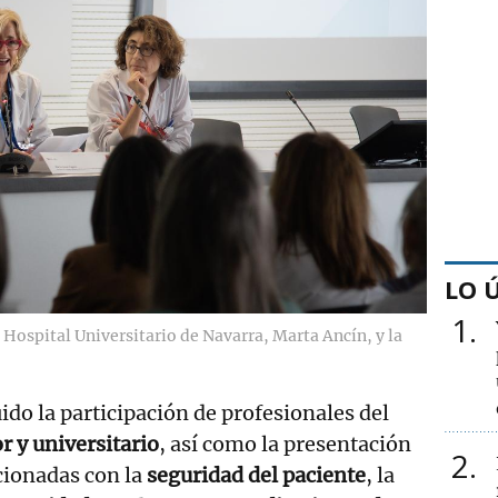
LO 
1
 Hospital Universitario de Navarra, Marta Ancín, y la
ido la participación de profesionales del
or y universitario
, así como la presentación
2
cionadas con la
seguridad del paciente
, la