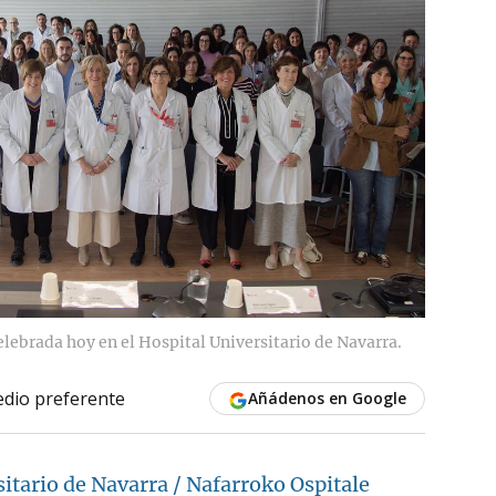
elebrada hoy en el Hospital Universitario de Navarra.
dio preferente
Añádenos en Google
itario de Navarra / Nafarroko Ospitale