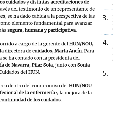
los cuidados
y distintas
acreditaciones de
ravés del testimonio de un representante de
3
tes
, se ha dado cabida a la perspectiva de las
omo elemento fundamental para avanzar
 más
segura, humana y participativa
.
4
orrido a cargo de la gerente del
HUN/NOU,
la directora de
cuidados, Marta Ancín
. Para
da se ha contado con la presidenta del
a de Navarra, Pilar Sola
, junto con
Sonia
5
 Cuidados del HUN.
arca dentro del compromiso del
HUN/NOU
fesional de la enfermería
y la mejora de la
 continuidad de los cuidados
.