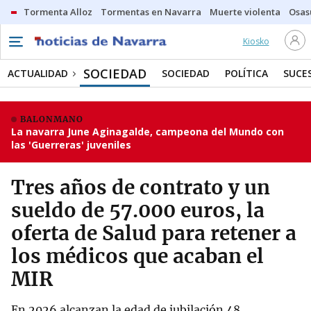
Tormenta Alloz
Tormentas en Navarra
Muerte violenta
Osas
Kiosko
SOCIEDAD
ACTUALIDAD
SOCIEDAD
POLÍTICA
SUCE
BALONMANO
La navarra June Aginagalde, campeona del Mundo con
las 'Guerreras' juveniles
Tres años de contrato y un
sueldo de 57.000 euros, la
oferta de Salud para retener a
los médicos que acaban el
MIR
En 2026 alcanzan la edad de jubilación 48